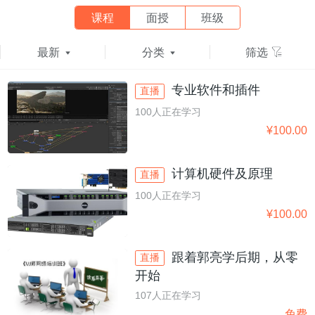
课程
面授
班级
最新
分类
筛选
专业软件和插件
直播
100人正在学习
¥100.00
计算机硬件及原理
直播
100人正在学习
¥100.00
跟着郭亮学后期，从零
直播
开始
107人正在学习
免费