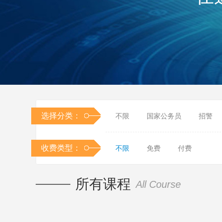
选择分类：
不限
国家公务员
招警
收费类型：
不限
免费
付费
所有课程
All Course