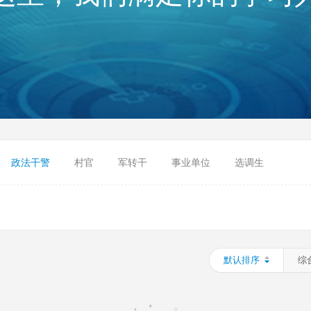
政法干警
村官
军转干
事业单位
选调生
默认排序
综