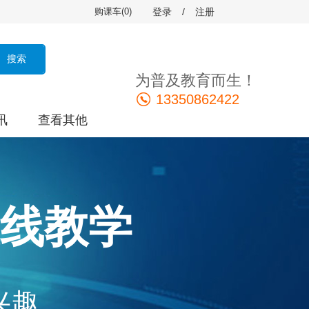
购课车(
0
)
登录
/
注册
为普及教育而生！
13350862422
讯
查看其他
线教学
兴趣